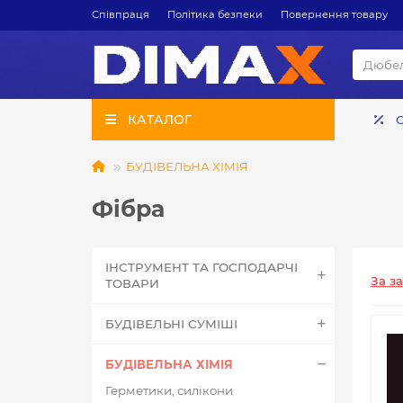
Співпраця
Політика безпеки
Повернення товару
КАТАЛОГ
БУДІВЕЛЬНА ХІМІЯ
Фібра
ІНСТРУМЕНТ ТА ГОСПОДАРЧІ
За з
ТОВАРИ
БУДІВЕЛЬНІ СУМІШІ
БУДІВЕЛЬНА ХІМІЯ
Герметики, силікони