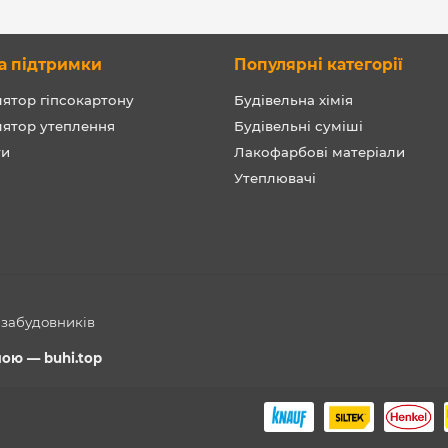
а підтримки
Популярні категорії
ятор гіпсокартону
Будівельна хімія
лятор утеплення
Будівельні суміші
ти
Лакофарбові матеріали
Утеплювачі
а забудовників
емою —
buhi.top