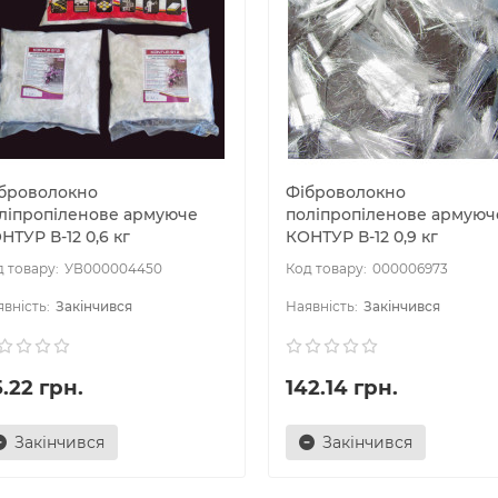
броволокно
Фіброволокно
ліпропіленове армуюче
поліпропіленове армуюч
НТУР В-12 0,6 кг
КОНТУР В-12 0,9 кг
УВ000004450
000006973
Закінчився
Закінчився
.22 грн.
142.14 грн.
Закінчився
Закінчився