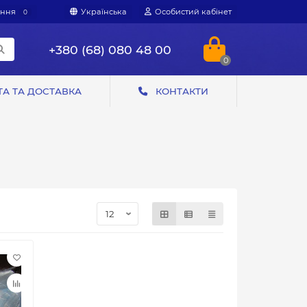
яння
Українська
Особистий кабінет
0
+380 (68) 080 48 00
0
А ТА ДОСТАВКА
КОНТАКТИ