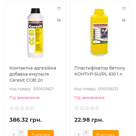
Контактна адгезійна
Пластифікатор бетону
добавка-емульсія
КОНТУР-SU/PL 610 1 л
Ceresit СС81 2л
000003627
000006232
Під замовлення
Під замовлення
386.32 грн.
22.98 грн.
В кошик
В кошик