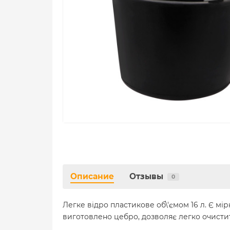
Описание
Отзывы
0
Легке відро пластикове об\'ємом 16 л. Є мі
виготовлено цебро, дозволяє легко очистит