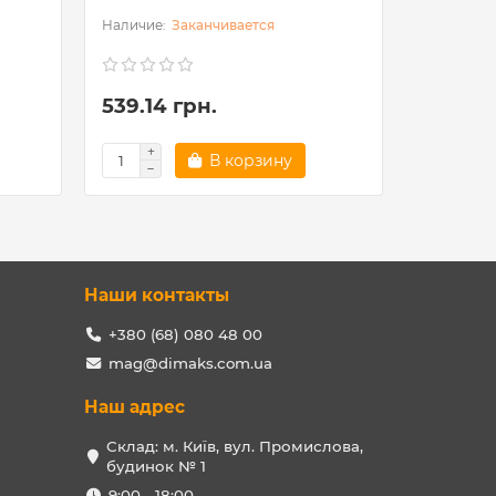
Заканчивается
539.14 грн.
283.50
В корзину
Наши контакты
+380 (68) 080 48 00
mag@dimaks.com.ua
Наш адрес
Склад: м. Київ, вул. Промислова,
будинок № 1
9:00 - 18:00