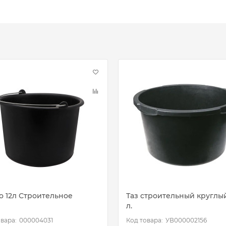
о 12л Строительное
Таз строительный круглы
л.
000004031
УВ000002156