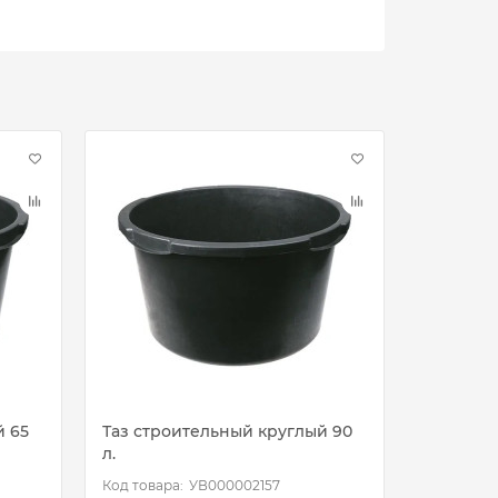
й 65
Таз строительный круглый 90
Таз стро
л.
УВ000002157