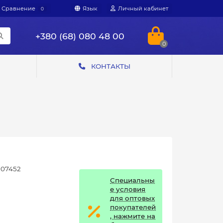
Сравнение
Язык
Личный кабинет
0
+380 (68) 080 48 00
0
КОНТАКТЫ
07452
Специальны
е условия
для оптовых
покупателей
, нажмите на