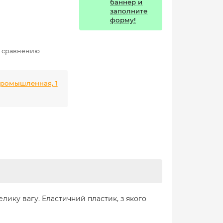
баннер и
заполните
форму!
к сравнению
 Промышленная, 1
елику вагу. Еластичний пластик, з якого