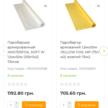
Паробарьер
Гідробар'єр
армированный
армований 1,5мх50м
MASTERFOIL SOFT W
YELLOW FOIL MP (75г/
1,5мх50м (100г/м2)
м2) жовтий 75м2
75м.кв.
УВ000003068
000006929
В наличии
В наличии
1192.80 грн.
705.60 грн.
В корзину
В корзину