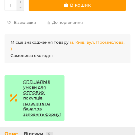
В кошик
В закладки
До порівняння
Місце знаходження товару
м. Київ, вул. Промислова,
1
Самовивіз сьогодні
СПЕЦІАЛЬНІ
умови для
ОПТОВИХ
покупців,
натисніть на
банер та
заповніть форму!
Опис
Відгуки
0