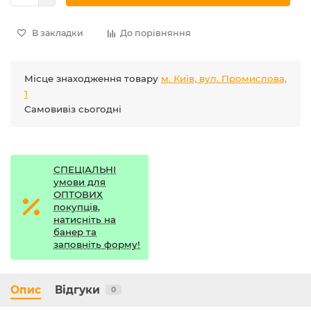
В закладки
До порівняння
Місце знаходження товару
м. Київ, вул. Промислова,
1
Самовивіз сьогодні
СПЕЦІАЛЬНІ
умови для
ОПТОВИХ
покупців,
натисніть на
банер та
заповніть форму!
Опис
Відгуки
0