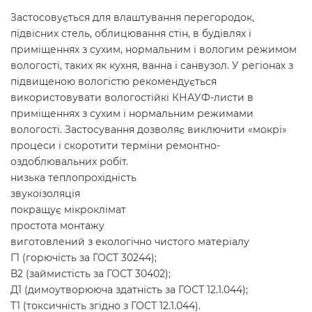
Застосовується для влаштування перегородок,
підвісних стель, облицювання стін, в будівлях і
приміщеннях з сухим, нормальним і вологим режимом
вологості, таких як кухня, ванна і санвузол. У регіонах з
підвищеною вологістю рекомендується
використовувати вологостійкі КНАУФ-листи в
приміщеннях з сухим і нормальним режимами
вологості. Застосування дозволяє виключити «мокрі»
процеси і скоротити терміни ремонтно-
оздоблювальних робіт.
низька теплопрохідність
звукоізоляція
покращує мікроклімат
простота монтажу
виготовлений з екологічно чистого матеріалу
Г1 (горючість за ГОСТ 30244);
В2 (займистість за ГОСТ 30402);
Д1 (димоутворююча здатність за ГОСТ 12.1.044);
Т1 (токсичність згідно з ГОСТ 12.1.044).