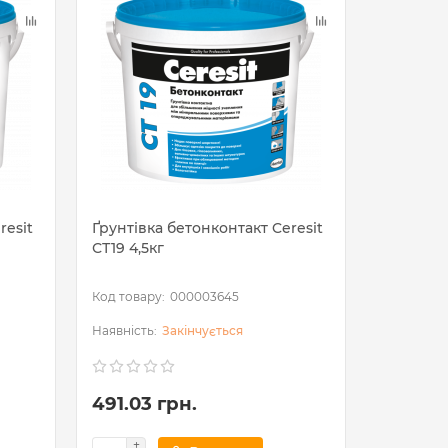
resit
Ґрунтівка бетонконтакт Ceresit
Ґрунтівк
СТ19 4,5кг
СТ19 7,5к
000003645
Закінчується
491.03 грн.
745.35