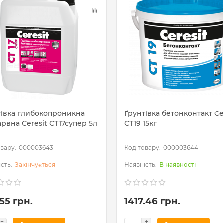
тівка глибокопроникна
Ґрунтівка бетонконтакт Ce
рвна Ceresit СТ17супер 5л
СТ19 15кг
000003643
000003644
Закінчується
В наявності
55 грн.
1417.46 грн.