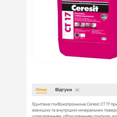
Опис
Відгуки
0
Ґрунтівка глибокопроникна Ceresit СТ 17 п
зовнішніх та внутрішніх мінеральних пове
шпаклюванням, облицюванням плиткою, вла