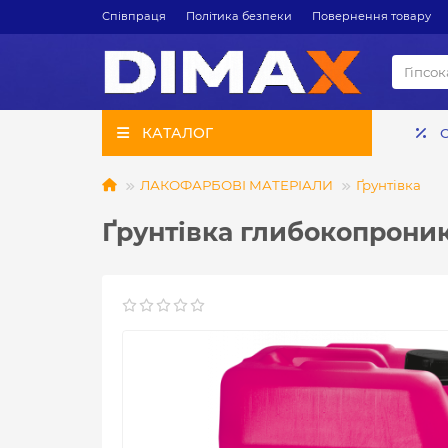
Співпраця
Політика безпеки
Повернення товару
КАТАЛОГ
ЛАКОФАРБОВІ МАТЕРІАЛИ
Ґрунтівка
Ґрунтівка глибокопроникн