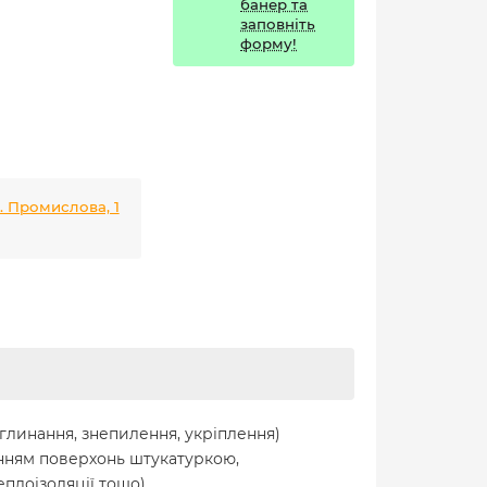
банер та
заповніть
форму!
л. Промислова, 1
глинання, знепилення, укріплення)
анням поверхонь штукатуркою,
лоізоляції тощо).