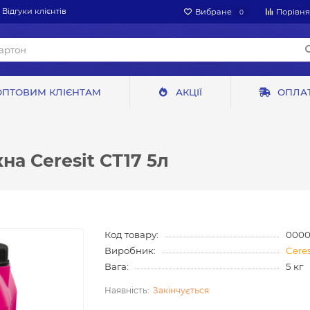
Відгуки клієнтів
Вибране
Порівн
0
ОПТОВИМ КЛІЄНТАМ
АКЦІЇ
ОПЛАТ
а Ceresit СТ17 5л
Код товару:
0000
Виробник:
Ceres
Вага:
5 кг
Закінчується