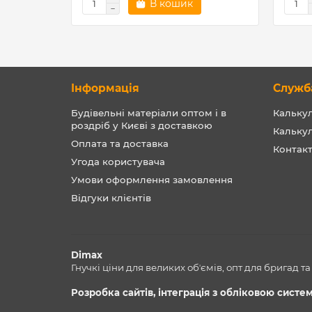
В кошик
Інформація
Служб
Будівельні матеріали оптом і в
Калькул
роздріб у Києві з доставкою
Кальку
Оплата та доставка
Контак
Угода користувача
Умови оформлення замовлення
Відгуки клієнтів
Dimax
Гнучкі ціни для великих обʼємів, опт для бригад т
Розробка сайтів, інтеграція з обліковою сист