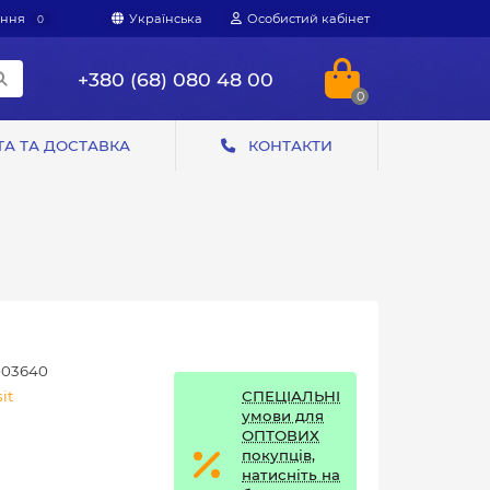
яння
Українська
Особистий кабінет
0
+380 (68) 080 48 00
0
А ТА ДОСТАВКА
КОНТАКТИ
03640
СПЕЦІАЛЬНІ
it
умови для
ОПТОВИХ
покупців,
натисніть на