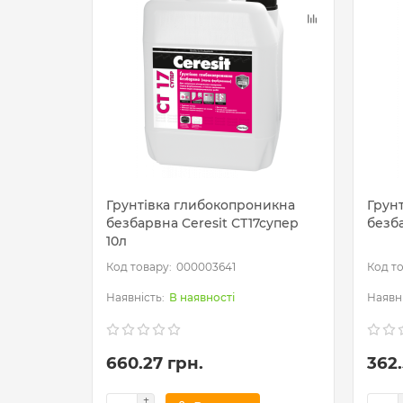
Грунтівка глибокопроникна
Грун
безбарвна Ceresit СТ17супер
безба
10л
000003641
В наявності
660.27 грн.
362.