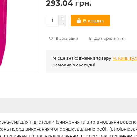
293.04 грн.
В кошик
В закладки
До порівняння
Місце знаходження товару
м. Київ, ву
Самовивіз сьогодні
ризначена для підготовки (зниження та вирівнювання водопо
рхонь перед виконанням опоряджувальних робіт (вирівнюв
штуванням підлог, наклеюванням шпалер, влаштуванням теп