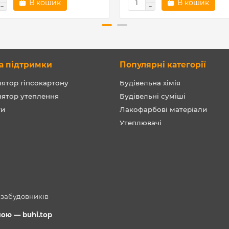
В кошик
В кошик
а підтримки
Популярні категорії
ятор гіпсокартону
Будівельна хімія
лятор утеплення
Будівельні суміші
ти
Лакофарбові матеріали
Утеплювачі
а забудовників
емою —
buhi.top