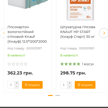
Гіпсокартон
Штукатурка гіпсова
вологостійкий
KNAUF HP START
стіновий Knauf
(Кнауф Старт) 30 кг
(Кнауф) 12.5*1200*2000
000005917
000001901
В наявності
В наявності
1 відгук
362.23 грн.
298.75 грн.
В кошик
В кошик