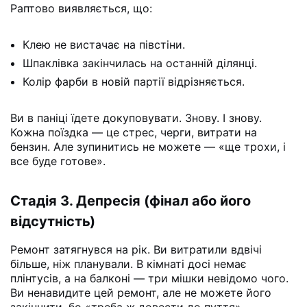
Раптово виявляється, що:
Клею не вистачає на півстіни.
Шпаклівка закінчилась на останній ділянці.
Колір фарби в новій партії відрізняється.
Ви в паніці їдете докуповувати. Знову. І знову.
Кожна поїздка — це стрес, черги, витрати на
бензин. Але зупинитись не можете — «ще трохи, і
все буде готове».
Стадія 3. Депресія (фінал або його
відсутність)
Ремонт затягнувся на рік. Ви витратили вдвічі
більше, ніж планували. В кімнаті досі немає
плінтусів, а на балконі — три мішки невідомо чого.
Ви ненавидите цей ремонт, але не можете його
закінчити, бо «треба ж довести до пуття».