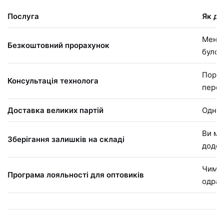
Послуга
Як до
Менед
Безкоштовний прорахунок
було 
Порад
Консультація технолога
перер
Доставка великих партій
Одна 
Ви мо
Зберігання залишків на складі
додом
Чим б
Програма лояльності для оптовиків
одраз