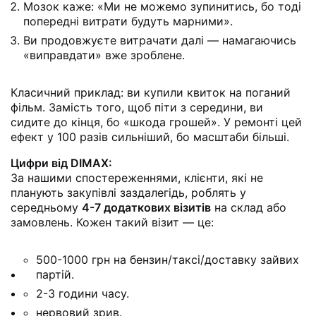
Мозок каже: «Ми не можемо зупинитись, бо тоді
попередні витрати будуть марними».
Ви продовжуєте витрачати далі — намагаючись
«виправдати» вже зроблене.
Класичний приклад: ви купили квиток на поганий
фільм. Замість того, щоб піти з середини, ви
сидите до кінця, бо «шкода грошей». У ремонті цей
ефект у 100 разів сильніший, бо масштаби більші.
Цифри від DIMAX:
За нашими спостереженнями, клієнти, які не
планують закупівлі заздалегідь, роблять у
середньому
4-7 додаткових візитів
на склад або
замовлень. Кожен такий візит — це:
500-1000 грн на бензин/таксі/доставку зайвих
партій.
2-3 години часу.
нервовий зрив.