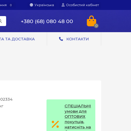
яння
Українська
Особистий кабінет
0
+380 (68) 080 48 00
0
А ТА ДОСТАВКА
КОНТАКТИ
02334
СПЕЦІАЛЬНІ
кг
умови для
ОПТОВИХ
покупців,
натисніть на