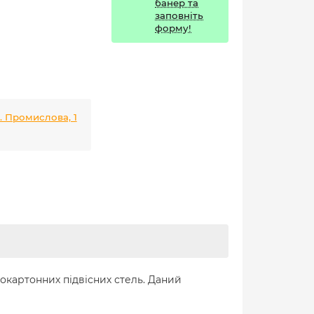
банер та
заповніть
форму!
л. Промислова, 1
сокартонних підвісних стель. Даний