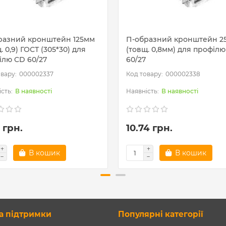
разний кронштейн 125мм
П-образний кронштейн 2
. 0,9) ГОСТ (305*30) для
(товщ. 0,8мм) для профіл
ілю CD 60/27
60/27
000002337
000002338
В наявності
В наявності
 грн.
10.74 грн.
В кошик
В кошик
а підтримки
Популярні категорії