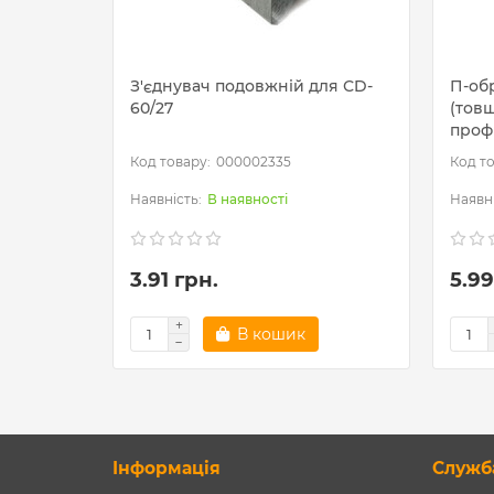
З'єднувач подовжній для СD-
П-об
60/27
(товщ
проф
000002335
В наявності
3.91 грн.
5.99
В кошик
Інформація
Служб