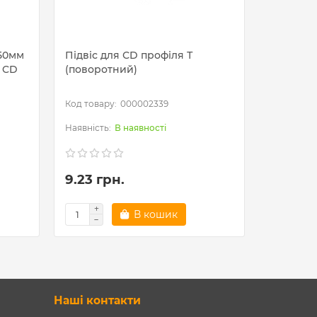
50мм
Підвіс для СD профіля Т
Пружина
ю CD
(поворотний)
000002339
В наявності
9.23 грн.
6.71 гр
В кошик
Наші контакти