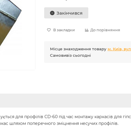
Закінчився
В закладки
До порівняння
Місце знаходження товару
м. Київ, ву
Самовивіз сьогодні
ується для профілів CD-60 під час монтажу каркасів для гіп
ркас шляхом поперечного зміцнення несучих профілів.