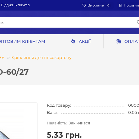
Відгуки клієнтів
Вибране
Порівн
0
ОПТОВИМ КЛІЄНТАМ
АКЦІЇ
ОПЛАТ
НУ
Кріплення для гіпсокартону
D-60/27
Код товару:
0000
Вага:
0.05 
Закінчився
5.33 грн.