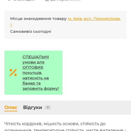
Місце знаходження товару
м. Київ, вул. Промислова,
1
Самовивіз сьогодні
СПЕЦІАЛЬНІ
умови для
ОПТОВИХ
покупців,
натисніть на
банер та
заповніть форму!
Опис
Відгуки
0
Чіткість кордонів, міцність основи, стійкість до
розчинників, температурна стійкість, чисте видалення -