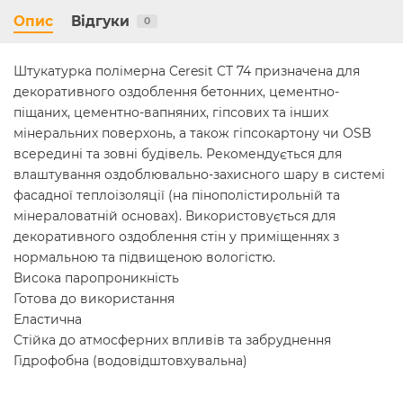
Опис
Відгуки
0
Штукатурка полімерна Ceresit CT 74 призначена для
декоративного оздоблення бетонних, цементно-
піщаних, цементно-вапняних, гіпсових та інших
мінеральних поверхонь, а також гіпсокартону чи OSB
всередині та зовні будівель. Рекомендується для
влаштування оздоблювально-захисного шару в системі
фасадної теплоізоляції (на пінополістирольній та
мінераловатній основах). Використовується для
декоративного оздоблення стін у приміщеннях з
нормальною та підвищеною вологістю.
Висока паропроникність
Готова до використання
Еластична
Стійка до атмосферних впливів та забруднення
Гідрофобна (водовідштовхувальна)