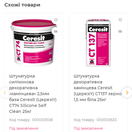
Схожі товари
Штукатурка
Штукатурка
силіконова
декоративна
декоративна
камінцева Ceresit
«камінцева» 2,5мм
(Церезіт) СТ137 зерно
база Ceresit (Церезіт)
1,5 мм біла 25кг
СТ74 Silicone Self
Clean 25кг
000003508
000003633
Під замовлення
Під замовлення